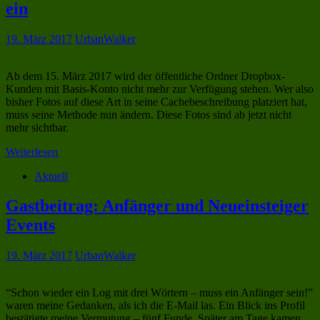
ein
19. März 2017
UrbanWalker
Ab dem 15. März 2017 wird der öffentliche Ordner Dropbox-
Kunden mit Basis-Konto nicht mehr zur Verfügung stehen. Wer also
bisher Fotos auf diese Art in seine Cachebeschreibung platziert hat,
muss seine Methode nun ändern. Diese Fotos sind ab jetzt nicht
mehr sichtbar.
Weiterlesen
Aktuell
Gastbeitrag: Anfänger und Neueinsteiger
Events
19. März 2017
UrbanWalker
“Schon wieder ein Log mit drei Wörtern – muss ein Anfänger sein!”
waren meine Gedanken, als ich die E-Mail las. Ein Blick ins Profil
bestätigte meine Vermutung – fünf Funde. Später am Tage kamen