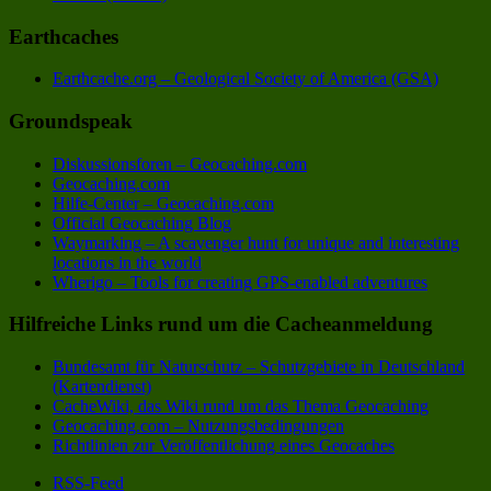
Earthcaches
Earthcache.org – Geological Society of America (GSA)
Groundspeak
Diskussionsforen – Geocaching.com
Geocaching.com
Hilfe-Center – Geocaching.com
Official Geocaching Blog
Waymarking – A scavenger hunt for unique and interesting
locations in the world
Wherigo – Tools for creating GPS-enabled adventures
Hilfreiche Links rund um die Cacheanmeldung
Bundesamt für Naturschutz – Schutzgebiete in Deutschland
(Kartendienst)
CacheWiki, das Wiki rund um das Thema Geocaching
Geocaching.com – Nutzungsbedingungen
Richtlinien zur Veröffentlichung eines Geocaches
RSS-Feed