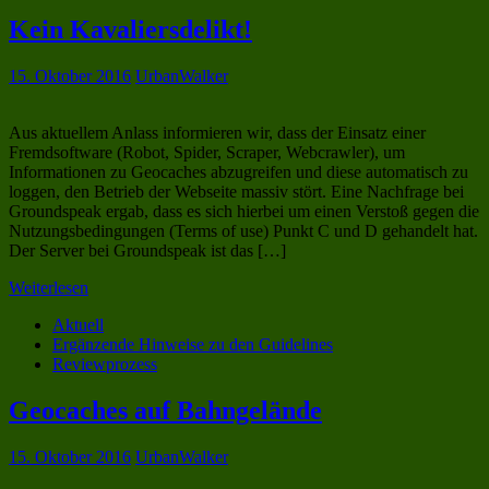
Kein Kavaliersdelikt!
15. Oktober 2016
UrbanWalker
Aus aktuellem Anlass informieren wir, dass der Einsatz einer
Fremdsoftware (Robot, Spider, Scraper, Webcrawler), um
Informationen zu Geocaches abzugreifen und diese automatisch zu
loggen, den Betrieb der Webseite massiv stört. Eine Nachfrage bei
Groundspeak ergab, dass es sich hierbei um einen Verstoß gegen die
Nutzungsbedingungen (Terms of use) Punkt C und D gehandelt hat.
Der Server bei Groundspeak ist das […]
Weiterlesen
Aktuell
Ergänzende Hinweise zu den Guidelines
Reviewprozess
Geocaches auf Bahngelände
15. Oktober 2016
UrbanWalker