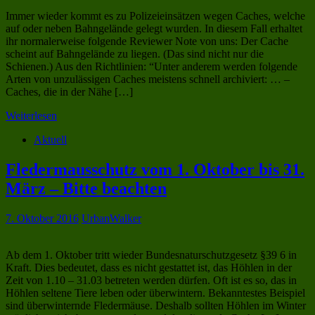
Immer wieder kommt es zu Polizeieinsätzen wegen Caches, welche
auf oder neben Bahngelände gelegt wurden. In diesem Fall erhaltet
ihr normalerweise folgende Reviewer Note von uns: Der Cache
scheint auf Bahngelände zu liegen. (Das sind nicht nur die
Schienen.) Aus den Richtlinien: “Unter anderem werden folgende
Arten von unzulässigen Caches meistens schnell archiviert: … –
Caches, die in der Nähe […]
Weiterlesen
Aktuell
Fledermausschutz vom 1. Oktober bis 31.
März – Bitte beachten
7. Oktober 2016
UrbanWalker
Ab dem 1. Oktober tritt wieder Bundesnaturschutzgesetz §39 6 in
Kraft. Dies bedeutet, dass es nicht gestattet ist, das Höhlen in der
Zeit von 1.10 – 31.03 betreten werden dürfen. Oft ist es so, das in
Höhlen seltene Tiere leben oder überwintern. Bekanntestes Beispiel
sind überwinternde Fledermäuse. Deshalb sollten Höhlen im Winter