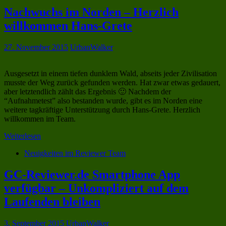
Nachwuchs im Norden – Herzlich
willkommen Hans-Grete
27. November 2015
UrbanWalker
Ausgesetzt in einem tiefen dunklem Wald, abseits jeder Zivilisation
musste der Weg zurück gefunden werden. Hat zwar etwas gedauert,
aber letztendlich zählt das Ergebnis 🙂 Nachdem der
“Aufnahmetest” also bestanden wurde, gibt es im Norden eine
weitere tagkräftige Unterstützung durch Hans-Grete. Herzlich
willkommen im Team.
Weiterlesen
Neuigkeiten im Reviewer Team
GC-Reviewer.de Smartphone App
verfügbar – Unkompliziert auf dem
Laufenden bleiben
3. September 2015
UrbanWalker