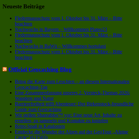
Neueste Beiträge
Fledermausschutz vom 1. Oktober bis 31. März – Bitte
beachten
Nachwuchs in Bayern – Willkommen Plateo23
Fledermausschutz vom 1. Oktober bis 31. März – Bitte
beachten
Nachwuchs in BaWü – Willkommen hortulani
Fledermausschutz vom 1. Oktober bis 31. März – Bitte
beachten
Official Geocaching Blog
Bring die Karte zum Leuchten – an diesem Internationalen
Geocaching-Tag
Eine Zusammenfassung unseres 2. Versteck-Themas 2026:
Wandern und Natur
Barrierefreiheit trifft Abenteuer: Der Birkenstock-freundliche
Guide zum Geocaching
Wir stellen Shareables™ vor: Eine neue Art, Inhalte zu
erstellen, zu sammeln und Kontakte zu knüpfen
Retro-Spaß in Katalonien
Entdecke die Wunder der Alpen auf der GeoTour „Alpine
Circle“ (GT503)