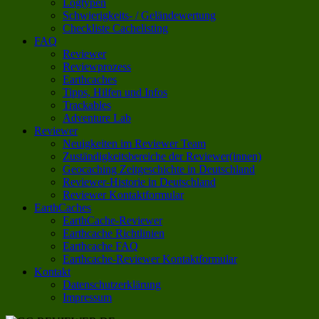
Logtypen
Schwierigkeits- / Geländewertung
Checkliste Cachelisting
FAQ
Reviewer
Reviewprozess
Earthcaches
Tipps, Hilfen und Infos
Trackables
Adventure Lab
Reviewer
Neuigkeiten im Reviewer Team
Zuständigkeitsbereiche der Reviewer(innen)
Geocaching Zeitgeschichte in Deutschland
Reviewer-Historie in Deutschland
Reviewer Kontaktformular
EarthCaches
EarthCache-Reviewer
Earthcache Richtlinien
Earthcache FAQ
Earthcache-Reviewer Kontaktformular
Kontakt
Datenschutzerklärung
Impressum