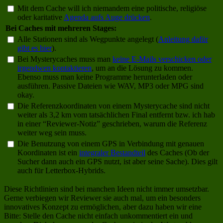
Mit dem Cache will ich niemandem eine politische, religiöse
oder karitative
Agenda aufs Auge drücken
.
Bei Caches mit mehreren Stages:
Alle Stationen sind als Wegpunkte angelegt (
Anleitung dafür
gibt es hier
).
Bei Mysterycaches muss man
keine E-Mails verschicken oder
irgendwen kontaktieren
, um an die Lösung zu kommen.
Ebenso muss man keine Programme herunterladen oder
ausführen. Passive Dateien wie WAV, MP3 oder MPG sind
okay.
Die Referenzkoordinaten von einem Mysterycache sind nicht
weiter als 3,2 km vom tatsächlichen Final entfernt bzw. ich hab
in einer “Reviewer-Notiz” geschrieben, warum die Referenz
weiter weg sein muss.
Die Benutzung von einem GPS in Verbindung mit genauen
Koordinaten ist ein
integraler Bestandteil
des Caches (Ob der
Sucher dann auch ein GPS nutzt, ist aber seine Sache). Dies gilt
auch für Letterbox-Hybrids.
Diese Richtlinien sind bei manchen Ideen nicht immer umsetzbar.
Gerne verbiegen wir Reviewer sie auch mal, um ein besonders
innovatives Konzept zu ermöglichen, aber dazu haben wir eine
Bitte: Stelle den Cache nicht einfach unkommentiert ein und