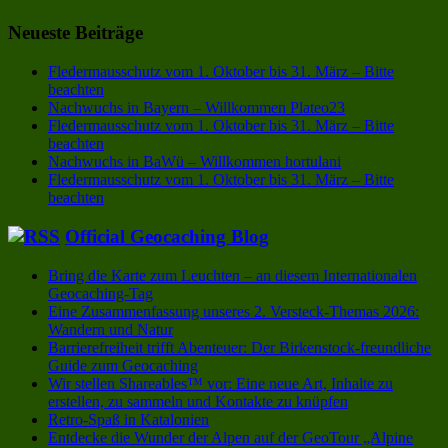
Neueste Beiträge
Fledermausschutz vom 1. Oktober bis 31. März – Bitte
beachten
Nachwuchs in Bayern – Willkommen Plateo23
Fledermausschutz vom 1. Oktober bis 31. März – Bitte
beachten
Nachwuchs in BaWü – Willkommen hortulani
Fledermausschutz vom 1. Oktober bis 31. März – Bitte
beachten
Official Geocaching Blog
Bring die Karte zum Leuchten – an diesem Internationalen
Geocaching-Tag
Eine Zusammenfassung unseres 2. Versteck-Themas 2026:
Wandern und Natur
Barrierefreiheit trifft Abenteuer: Der Birkenstock-freundliche
Guide zum Geocaching
Wir stellen Shareables™ vor: Eine neue Art, Inhalte zu
erstellen, zu sammeln und Kontakte zu knüpfen
Retro-Spaß in Katalonien
Entdecke die Wunder der Alpen auf der GeoTour „Alpine