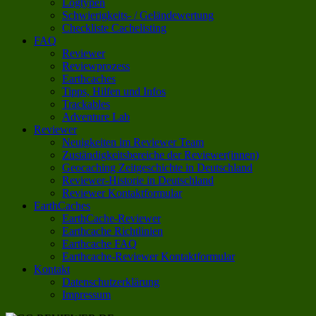
Logtypen
Schwierigkeits- / Geländewertung
Checkliste Cachelisting
FAQ
Reviewer
Reviewprozess
Earthcaches
Tipps, Hilfen und Infos
Trackables
Adventure Lab
Reviewer
Neuigkeiten im Reviewer Team
Zuständigkeitsbereiche der Reviewer(innen)
Geocaching Zeitgeschichte in Deutschland
Reviewer-Historie in Deutschland
Reviewer Kontaktformular
EarthCaches
EarthCache-Reviewer
Earthcache Richtlinien
Earthcache FAQ
Earthcache-Reviewer Kontaktformular
Kontakt
Datenschutzerklärung
Impressum