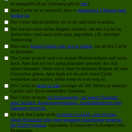
ist angegeben (Eine Anleitung gibt es
hier
).
Mein Cache ist so versteckt, dass er
mindestens 3 Monate lang
findbar ist
.
Der Cache soll da bleiben, wo er ist, und nicht wandern.
Der Sucher muss nichts Illegales machen, um den Cache zu
finden bzw. wird auch nicht dazu angestiftet, z.B. mit einer
Abkürzung.
Man muss
keinen Eintritt oder sowas zahlen
, um an den Cache
zu gelangen.
Der Cache ist nicht weit von meiner Heimat entfernt und wenn
doch, dann hab ich im Listing jemanden genannt, der sich
darum kümmert. Wenn ich in einer bestimmten Region oft zum
Geocachen gehen, dann kann ich da auch einen Cache
verstecken und warten, selbst wenn es weit weg ist.
Der Cache ist
nicht zu nah
(weniger als 161 Meter) an anderen
Caches oder deren materiellen Stationen.
Der Cache ist nicht
auf Bahngelände, auf einem Flugplatz,
nahe Schulen, Regierungsgebäuden, Autobahnbrücken oder
Dämmen versteckt
.
Ich hab den Cache nicht
in einem Geschäft, einer Kneipe,
einem Restaurant oder einer sonstigen Einrichtung versteckt,
die Eintritt verlangt
. Ausnahme: Eventcaches in Kneipen oder
Restaurants.