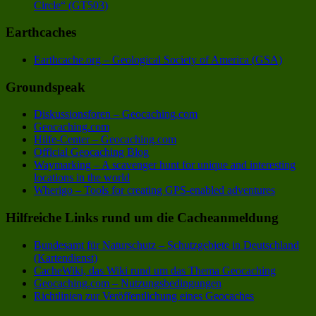
Circle“ (GT503)
Earthcaches
Earthcache.org – Geological Society of America (GSA)
Groundspeak
Diskussionsforen – Geocaching.com
Geocaching.com
Hilfe-Center – Geocaching.com
Official Geocaching Blog
Waymarking – A scavenger hunt for unique and interesting
locations in the world
Wherigo – Tools for creating GPS-enabled adventures
Hilfreiche Links rund um die Cacheanmeldung
Bundesamt für Naturschutz – Schutzgebiete in Deutschland
(Kartendienst)
CacheWiki, das Wiki rund um das Thema Geocaching
Geocaching.com – Nutzungsbedingungen
Richtlinien zur Veröffentlichung eines Geocaches