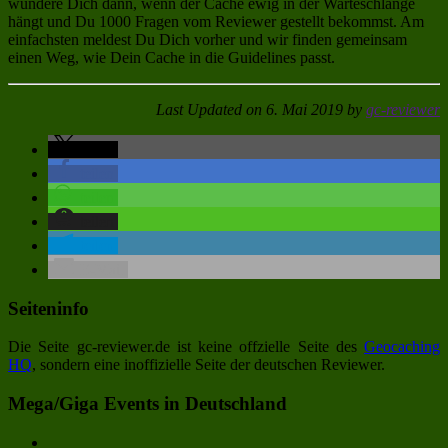
wundere Dich dann, wenn der Cache ewig in der Warteschlange
hängt und Du 1000 Fragen vom Reviewer gestellt bekommst. Am
einfachsten meldest Du Dich vorher und wir finden gemeinsam
einen Weg, wie Dein Cache in die Guidelines passt.
Last Updated on 6. Mai 2019 by
gc-reviewer
teilen
teilen
teilen
teilen
teilen
E-Mail
Seiteninfo
Die Seite gc-reviewer.de ist keine offzielle Seite des
Geocaching
HQ
, sondern eine inoffizielle Seite der deutschen Reviewer.
Mega/Giga Events in Deutschland