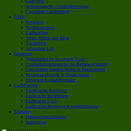
Logtypen
Schwierigkeits- / Geländewertung
Checkliste Cachelisting
FAQ
Reviewer
Reviewprozess
Earthcaches
Tipps, Hilfen und Infos
Trackables
Adventure Lab
Reviewer
Neuigkeiten im Reviewer Team
Zuständigkeitsbereiche der Reviewer(innen)
Geocaching Zeitgeschichte in Deutschland
Reviewer-Historie in Deutschland
Reviewer Kontaktformular
EarthCaches
EarthCache-Reviewer
Earthcache Richtlinien
Earthcache FAQ
Earthcache-Reviewer Kontaktformular
Kontakt
Datenschutzerklärung
Impressum