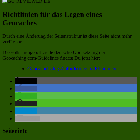
Richtlinien für das Legen eines
Geocaches
Durch eine Änderung der Seitenstruktur ist diese Seite nicht mehr
verfügbar.
Die vollständige offizielle deutsche Übersetzung der
Geocaching.com-Guidelines findest Du jetzt hier:
Geocachelisting-Anforderungen / Richtlinien
teilen
teilen
teilen
teilen
teilen
E-Mail
Seiteninfo