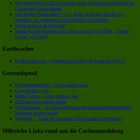
Barrierefreiheit trifft Abenteuer: Der Birkenstock-freundliche
Guide zum Geocaching
Wir stellen Shareables™ vor: Eine neue Art, Inhalte zu
erstellen, zu sammeln und Kontakte zu knüpfen
Retro-Spaß in Katalonien
Entdecke die Wunder der Alpen auf der GeoTour „Alpine
Circle“ (GT503)
Earthcaches
Earthcache.org – Geological Society of America (GSA)
Groundspeak
Diskussionsforen – Geocaching.com
Geocaching.com
Hilfe-Center – Geocaching.com
Official Geocaching Blog
Waymarking – A scavenger hunt for unique and interesting
locations in the world
Wherigo – Tools for creating GPS-enabled adventures
Hilfreiche Links rund um die Cacheanmeldung