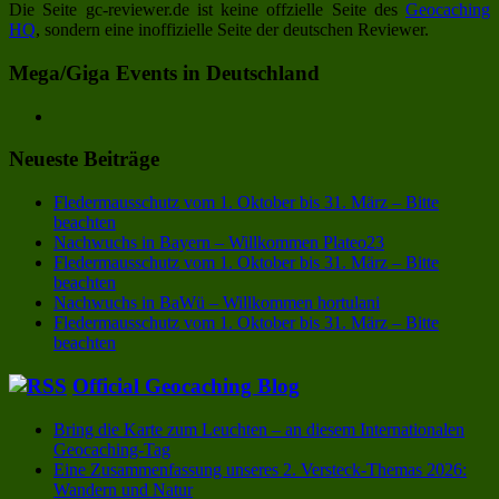
Die Seite gc-reviewer.de ist keine offzielle Seite des
Geocaching
HQ
, sondern eine inoffizielle Seite der deutschen Reviewer.
Mega/Giga Events in Deutschland
Neueste Beiträge
Fledermausschutz vom 1. Oktober bis 31. März – Bitte
beachten
Nachwuchs in Bayern – Willkommen Plateo23
Fledermausschutz vom 1. Oktober bis 31. März – Bitte
beachten
Nachwuchs in BaWü – Willkommen hortulani
Fledermausschutz vom 1. Oktober bis 31. März – Bitte
beachten
Official Geocaching Blog
Bring die Karte zum Leuchten – an diesem Internationalen
Geocaching-Tag
Eine Zusammenfassung unseres 2. Versteck-Themas 2026:
Wandern und Natur