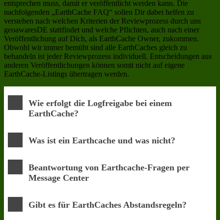
entsprechen muss, damit er veröffentlicht werden kann. Die
nachfolgenden „EarthCache FAQ“ sollen Dir dabei helfen zu
verstehen nach welchen Kriterien der Reviewprozess durch uns
geoawaresDE stattfindet und welche Pflichten, auch nach einer
Veröffentlichung auf Dich, als EarthCache Owner, zukommen.
Obwohl wir immer bemüht sind alle EarthCaches gleich zu
behandeln ist jeder Reviewprozess individuell. Entscheidungen aus
anderen Veröffentlichungen können somit nicht auf eigene
EarthCache-Listings übertragen werden.
Wie erfolgt die Logfreigabe bei einem
EarthCache?
Was ist ein Earthcache und was nicht?
Beantwortung von Earthcache-Fragen per
Message Center
Gibt es für EarthCaches Abstandsregeln?