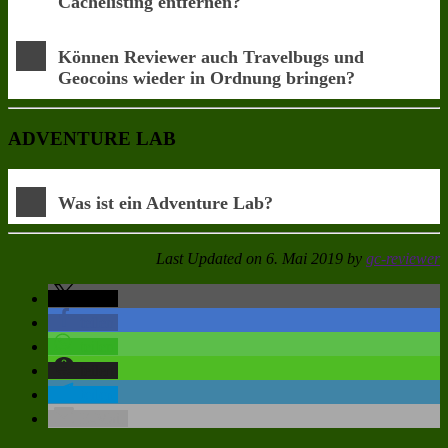
Cachelisting entfernen?
Können Reviewer auch Travelbugs und
Geocoins wieder in Ordnung bringen?
ADVENTURE LAB
Was ist ein Adventure Lab?
Last Updated on 6. Mai 2019 by
gc-reviewer
teilen
teilen
teilen
teilen
teilen
E-Mail