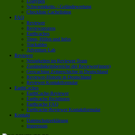
Logtypen
Schwierigkeits- / Geländewertung
Checkliste Cachelisting
FAQ
Reviewer
Reviewprozess
Earthcaches
Tipps, Hilfen und Infos
Trackables
Adventure Lab
Reviewer
Neuigkeiten im Reviewer Team
Zuständigkeitsbereiche der Reviewer(innen)
Geocaching Zeitgeschichte in Deutschland
Reviewer-Historie in Deutschland
Reviewer Kontaktformular
EarthCaches
EarthCache-Reviewer
Earthcache Richtlinien
Earthcache FAQ
Earthcache-Reviewer Kontaktformular
Kontakt
Datenschutzerklärung
Impressum