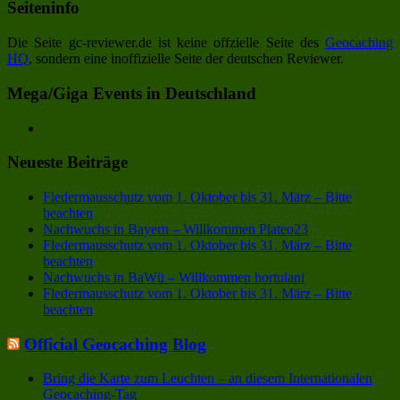
Seiteninfo
Die Seite gc-reviewer.de ist keine offzielle Seite des
Geocaching
HQ
, sondern eine inoffizielle Seite der deutschen Reviewer.
Mega/Giga Events in Deutschland
Neueste Beiträge
Fledermausschutz vom 1. Oktober bis 31. März – Bitte
beachten
Nachwuchs in Bayern – Willkommen Plateo23
Fledermausschutz vom 1. Oktober bis 31. März – Bitte
beachten
Nachwuchs in BaWü – Willkommen hortulani
Fledermausschutz vom 1. Oktober bis 31. März – Bitte
beachten
Official Geocaching Blog
Bring die Karte zum Leuchten – an diesem Internationalen
Geocaching-Tag