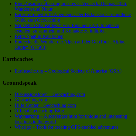
Eine Zusammenfassung unseres 2. Versteck-Themas 2026:
Wandern und Natur
Barrierefreiheit trifft Abenteuer: Der Birkenstock-freundliche
Guide zum Geocaching
Wir stellen Shareables™ vor: Eine neue Art, Inhalte zu
erstellen, zu sammeln und Kontakte zu knüpfen
Retro-Spaß in Katalonien
Entdecke die Wunder der Alpen auf der GeoTour „Alpine
Circle“ (GT503)
Earthcaches
Earthcache.org – Geological Society of America (GSA)
Groundspeak
Diskussionsforen – Geocaching.com
Geocaching.com
Hilfe-Center – Geocaching.com
Official Geocaching Blog
Waymarking – A scavenger hunt for unique and interesting
locations in the world
Wherigo – Tools for creating GPS-enabled adventures