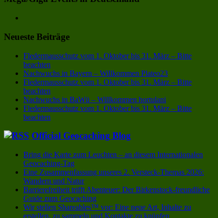
Neueste Beiträge
Fledermausschutz vom 1. Oktober bis 31. März – Bitte
beachten
Nachwuchs in Bayern – Willkommen Plateo23
Fledermausschutz vom 1. Oktober bis 31. März – Bitte
beachten
Nachwuchs in BaWü – Willkommen hortulani
Fledermausschutz vom 1. Oktober bis 31. März – Bitte
beachten
Official Geocaching Blog
Bring die Karte zum Leuchten – an diesem Internationalen
Geocaching-Tag
Eine Zusammenfassung unseres 2. Versteck-Themas 2026:
Wandern und Natur
Barrierefreiheit trifft Abenteuer: Der Birkenstock-freundliche
Guide zum Geocaching
Wir stellen Shareables™ vor: Eine neue Art, Inhalte zu
erstellen, zu sammeln und Kontakte zu knüpfen