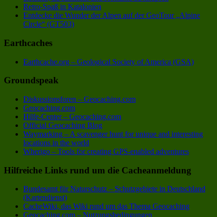
Retro-Spaß in Katalonien
Entdecke die Wunder der Alpen auf der GeoTour „Alpine
Circle“ (GT503)
Earthcaches
Earthcache.org – Geological Society of America (GSA)
Groundspeak
Diskussionsforen – Geocaching.com
Geocaching.com
Hilfe-Center – Geocaching.com
Official Geocaching Blog
Waymarking – A scavenger hunt for unique and interesting
locations in the world
Wherigo – Tools for creating GPS-enabled adventures
Hilfreiche Links rund um die Cacheanmeldung
Bundesamt für Naturschutz – Schutzgebiete in Deutschland
(Kartendienst)
CacheWiki, das Wiki rund um das Thema Geocaching
Geocaching.com – Nutzungsbedingungen