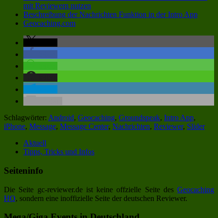
mit Reviewern nutzen
Beschreibung der Nachrichten Funktion in der Intro App
Geocaching.com
teilen
teilen
teilen
teilen
teilen
E-Mail
Schlagwörter:
Android
,
Geocaching
,
Groundspeak
,
Intro App
,
iPhone
,
Message
,
Message Center
,
Nachrichten
,
Reviewer
,
Slider
Aktuell
Tipps, Tricks und Infos
Seiteninfo
Die Seite gc-reviewer.de ist keine offzielle Seite des
Geocaching
HQ
, sondern eine inoffizielle Seite der deutschen Reviewer.
Mega/Giga Events in Deutschland