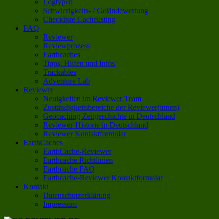
Logtypen
Schwierigkeits- / Geländewertung
Checkliste Cachelisting
FAQ
Reviewer
Reviewprozess
Earthcaches
Tipps, Hilfen und Infos
Trackables
Adventure Lab
Reviewer
Neuigkeiten im Reviewer Team
Zuständigkeitsbereiche der Reviewer(innen)
Geocaching Zeitgeschichte in Deutschland
Reviewer-Historie in Deutschland
Reviewer Kontaktformular
EarthCaches
EarthCache-Reviewer
Earthcache Richtlinien
Earthcache FAQ
Earthcache-Reviewer Kontaktformular
Kontakt
Datenschutzerklärung
Impressum