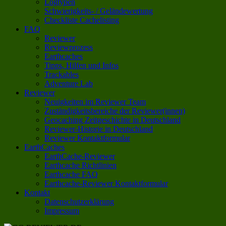
Logtypen
Schwierigkeits- / Geländewertung
Checkliste Cachelisting
FAQ
Reviewer
Reviewprozess
Earthcaches
Tipps, Hilfen und Infos
Trackables
Adventure Lab
Reviewer
Neuigkeiten im Reviewer Team
Zuständigkeitsbereiche der Reviewer(innen)
Geocaching Zeitgeschichte in Deutschland
Reviewer-Historie in Deutschland
Reviewer Kontaktformular
EarthCaches
EarthCache-Reviewer
Earthcache Richtlinien
Earthcache FAQ
Earthcache-Reviewer Kontaktformular
Kontakt
Datenschutzerklärung
Impressum