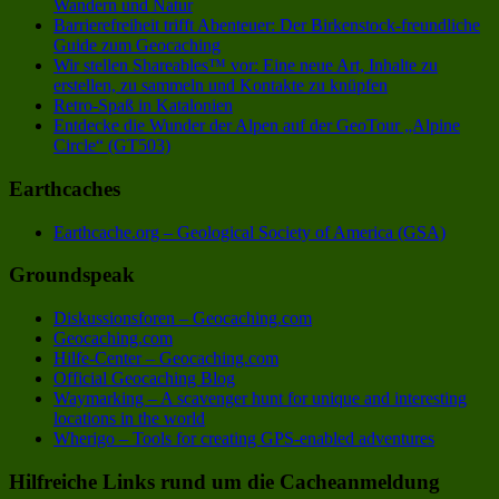
Wandern und Natur
Barrierefreiheit trifft Abenteuer: Der Birkenstock-freundliche
Guide zum Geocaching
Wir stellen Shareables™ vor: Eine neue Art, Inhalte zu
erstellen, zu sammeln und Kontakte zu knüpfen
Retro-Spaß in Katalonien
Entdecke die Wunder der Alpen auf der GeoTour „Alpine
Circle“ (GT503)
Earthcaches
Earthcache.org – Geological Society of America (GSA)
Groundspeak
Diskussionsforen – Geocaching.com
Geocaching.com
Hilfe-Center – Geocaching.com
Official Geocaching Blog
Waymarking – A scavenger hunt for unique and interesting
locations in the world
Wherigo – Tools for creating GPS-enabled adventures
Hilfreiche Links rund um die Cacheanmeldung