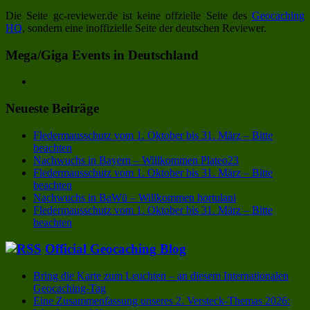
Die Seite gc-reviewer.de ist keine offzielle Seite des
Geocaching
HQ
, sondern eine inoffizielle Seite der deutschen Reviewer.
Mega/Giga Events in Deutschland
Neueste Beiträge
Fledermausschutz vom 1. Oktober bis 31. März – Bitte
beachten
Nachwuchs in Bayern – Willkommen Plateo23
Fledermausschutz vom 1. Oktober bis 31. März – Bitte
beachten
Nachwuchs in BaWü – Willkommen hortulani
Fledermausschutz vom 1. Oktober bis 31. März – Bitte
beachten
Official Geocaching Blog
Bring die Karte zum Leuchten – an diesem Internationalen
Geocaching-Tag
Eine Zusammenfassung unseres 2. Versteck-Themas 2026: