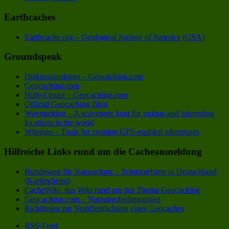
Earthcaches
Earthcache.org – Geological Society of America (GSA)
Groundspeak
Diskussionsforen – Geocaching.com
Geocaching.com
Hilfe-Center – Geocaching.com
Official Geocaching Blog
Waymarking – A scavenger hunt for unique and interesting
locations in the world
Wherigo – Tools for creating GPS-enabled adventures
Hilfreiche Links rund um die Cacheanmeldung
Bundesamt für Naturschutz – Schutzgebiete in Deutschland
(Kartendienst)
CacheWiki, das Wiki rund um das Thema Geocaching
Geocaching.com – Nutzungsbedingungen
Richtlinien zur Veröffentlichung eines Geocaches
RSS-Feed