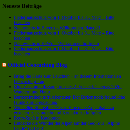
Neueste Beiträge
Fledermausschutz vom 1. Oktober bis 31. März – Bitte
beachten
Nachwuchs in Bayern – Willkommen Plateo23
Fledermausschutz vom 1. Oktober bis 31. März – Bitte
beachten
Nachwuchs in BaWü – Willkommen hortulani
Fledermausschutz vom 1. Oktober bis 31. März – Bitte
beachten
Official Geocaching Blog
Bring die Karte zum Leuchten – an diesem Internationalen
Geocaching-Tag
Eine Zusammenfassung unseres 2. Versteck-Themas 2026:
Wandern und Natur
Barrierefreiheit trifft Abenteuer: Der Birkenstock-freundliche
Guide zum Geocaching
Wir stellen Shareables™ vor: Eine neue Art, Inhalte zu
erstellen, zu sammeln und Kontakte zu knüpfen
Retro-Spaß in Katalonien
Entdecke die Wunder der Alpen auf der GeoTour „Alpine
Circle“ (GT503)