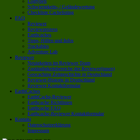
Logtypen
Schwierigkeits- / Geländewertung
Checkliste Cachelisting
FAQ
Reviewer
Reviewprozess
Earthcaches
Tipps, Hilfen und Infos
Trackables
Adventure Lab
Reviewer
Neuigkeiten im Reviewer Team
Zuständigkeitsbereiche der Reviewer(innen)
Geocaching Zeitgeschichte in Deutschland
Reviewer-Historie in Deutschland
Reviewer Kontaktformular
EarthCaches
EarthCache-Reviewer
Earthcache Richtlinien
Earthcache FAQ
Earthcache-Reviewer Kontaktformular
Kontakt
Datenschutzerklärung
Impressum