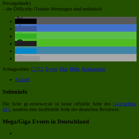
Privatgelände)
– die Difficulty-/Terrain-Wertungen sind realistisch
teilen
teilen
teilen
teilen
teilen
E-Mail
Schlagwörter:
CITO
,
Event
,
Flut
,
Hilfe
,
Katastrophe
Aktuell
Seiteninfo
Die Seite gc-reviewer.de ist keine offzielle Seite des
Geocaching
HQ
, sondern eine inoffizielle Seite der deutschen Reviewer.
Mega/Giga Events in Deutschland