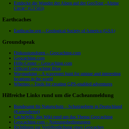
Entdecke die Wunder der Alpen auf der GeoTour „Alpine
Circle“ (GT503)
Earthcaches
Earthcache.org – Geological Society of America (GSA)
Groundspeak
Diskussionsforen – Geocaching.com
Geocaching.com
Hilfe-Center – Geocaching.com
Official Geocaching Blog
Waymarking – A scavenger hunt for unique and interesting
locations in the world
Wherigo – Tools for creating GPS-enabled adventures
Hilfreiche Links rund um die Cacheanmeldung
Bundesamt für Naturschutz – Schutzgebiete in Deutschland
(Kartendienst)
CacheWiki, das Wiki rund um das Thema Geocaching
Geocaching.com – Nutzungsbedingungen
Richtlinien zur Veröffentlichung eines Geocaches