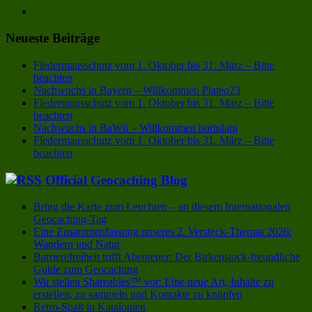
Neueste Beiträge
Fledermausschutz vom 1. Oktober bis 31. März – Bitte
beachten
Nachwuchs in Bayern – Willkommen Plateo23
Fledermausschutz vom 1. Oktober bis 31. März – Bitte
beachten
Nachwuchs in BaWü – Willkommen hortulani
Fledermausschutz vom 1. Oktober bis 31. März – Bitte
beachten
Official Geocaching Blog
Bring die Karte zum Leuchten – an diesem Internationalen
Geocaching-Tag
Eine Zusammenfassung unseres 2. Versteck-Themas 2026:
Wandern und Natur
Barrierefreiheit trifft Abenteuer: Der Birkenstock-freundliche
Guide zum Geocaching
Wir stellen Shareables™ vor: Eine neue Art, Inhalte zu
erstellen, zu sammeln und Kontakte zu knüpfen
Retro-Spaß in Katalonien