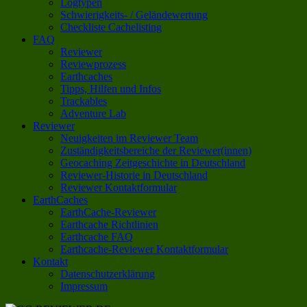
Logtypen
Schwierigkeits- / Geländewertung
Checkliste Cachelisting
FAQ
Reviewer
Reviewprozess
Earthcaches
Tipps, Hilfen und Infos
Trackables
Adventure Lab
Reviewer
Neuigkeiten im Reviewer Team
Zuständigkeitsbereiche der Reviewer(innen)
Geocaching Zeitgeschichte in Deutschland
Reviewer-Historie in Deutschland
Reviewer Kontaktformular
EarthCaches
EarthCache-Reviewer
Earthcache Richtlinien
Earthcache FAQ
Earthcache-Reviewer Kontaktformular
Kontakt
Datenschutzerklärung
Impressum