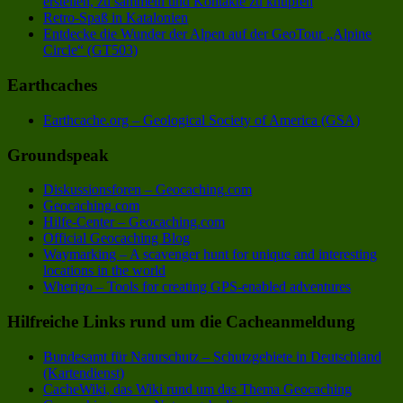
erstellen, zu sammeln und Kontakte zu knüpfen
Retro-Spaß in Katalonien
Entdecke die Wunder der Alpen auf der GeoTour „Alpine
Circle“ (GT503)
Earthcaches
Earthcache.org – Geological Society of America (GSA)
Groundspeak
Diskussionsforen – Geocaching.com
Geocaching.com
Hilfe-Center – Geocaching.com
Official Geocaching Blog
Waymarking – A scavenger hunt for unique and interesting
locations in the world
Wherigo – Tools for creating GPS-enabled adventures
Hilfreiche Links rund um die Cacheanmeldung
Bundesamt für Naturschutz – Schutzgebiete in Deutschland
(Kartendienst)
CacheWiki, das Wiki rund um das Thema Geocaching