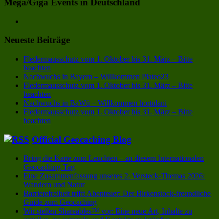
Mega/Giga Events in Deutschland
Neueste Beiträge
Fledermausschutz vom 1. Oktober bis 31. März – Bitte
beachten
Nachwuchs in Bayern – Willkommen Plateo23
Fledermausschutz vom 1. Oktober bis 31. März – Bitte
beachten
Nachwuchs in BaWü – Willkommen hortulani
Fledermausschutz vom 1. Oktober bis 31. März – Bitte
beachten
Official Geocaching Blog
Bring die Karte zum Leuchten – an diesem Internationalen
Geocaching-Tag
Eine Zusammenfassung unseres 2. Versteck-Themas 2026:
Wandern und Natur
Barrierefreiheit trifft Abenteuer: Der Birkenstock-freundliche
Guide zum Geocaching
Wir stellen Shareables™ vor: Eine neue Art, Inhalte zu