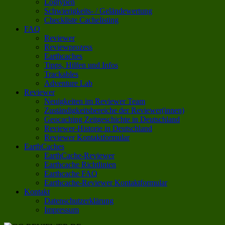
Logtypen
Schwierigkeits- / Geländewertung
Checkliste Cachelisting
FAQ
Reviewer
Reviewprozess
Earthcaches
Tipps, Hilfen und Infos
Trackables
Adventure Lab
Reviewer
Neuigkeiten im Reviewer Team
Zuständigkeitsbereiche der Reviewer(innen)
Geocaching Zeitgeschichte in Deutschland
Reviewer-Historie in Deutschland
Reviewer Kontaktformular
EarthCaches
EarthCache-Reviewer
Earthcache Richtlinien
Earthcache FAQ
Earthcache-Reviewer Kontaktformular
Kontakt
Datenschutzerklärung
Impressum