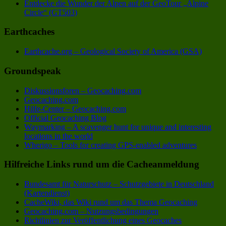
Entdecke die Wunder der Alpen auf der GeoTour „Alpine
Circle“ (GT503)
Earthcaches
Earthcache.org – Geological Society of America (GSA)
Groundspeak
Diskussionsforen – Geocaching.com
Geocaching.com
Hilfe-Center – Geocaching.com
Official Geocaching Blog
Waymarking – A scavenger hunt for unique and interesting
locations in the world
Wherigo – Tools for creating GPS-enabled adventures
Hilfreiche Links rund um die Cacheanmeldung
Bundesamt für Naturschutz – Schutzgebiete in Deutschland
(Kartendienst)
CacheWiki, das Wiki rund um das Thema Geocaching
Geocaching.com – Nutzungsbedingungen
Richtlinien zur Veröffentlichung eines Geocaches