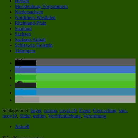
Hessen
Mecklenburg-Vorpommern
Niedersachsen
Nordrhein-Westfalen
Rheinland-Pfalz
Saarland
Sachsen
Sachsen-Anhalt
Schleswig-Holstein
Thüringen
teilen
teilen
teilen
teilen
teilen
E-Mail
Schlagwörter:
bayer
,
corona
,
covid-19
,
Event
,
Geocaching
,
sars-
ncov19
,
Slider
,
treffen
,
Veröffentlichung
,
Verordnung
Aktuell