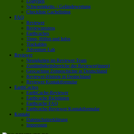
Logtypen
Schwierigkeits- / Geländewertung
Checkliste Cachelisting
FAQ
Reviewer
Reviewprozess
Earthcaches
Tipps, Hilfen und Infos
Trackables
Adventure Lab
Reviewer
Neuigkeiten im Reviewer Team
Zuständigkeitsbereiche der Reviewer(innen)
Geocaching Zeitgeschichte in Deutschland
Reviewer-Historie in Deutschland
Reviewer Kontaktformular
EarthCaches
EarthCache-Reviewer
Earthcache Richtlinien
Earthcache FAQ
Earthcache-Reviewer Kontaktformular
Kontakt
Datenschutzerklärung
Impressum