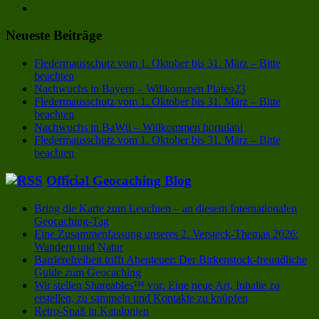
Neueste Beiträge
Fledermausschutz vom 1. Oktober bis 31. März – Bitte
beachten
Nachwuchs in Bayern – Willkommen Plateo23
Fledermausschutz vom 1. Oktober bis 31. März – Bitte
beachten
Nachwuchs in BaWü – Willkommen hortulani
Fledermausschutz vom 1. Oktober bis 31. März – Bitte
beachten
Official Geocaching Blog
Bring die Karte zum Leuchten – an diesem Internationalen
Geocaching-Tag
Eine Zusammenfassung unseres 2. Versteck-Themas 2026:
Wandern und Natur
Barrierefreiheit trifft Abenteuer: Der Birkenstock-freundliche
Guide zum Geocaching
Wir stellen Shareables™ vor: Eine neue Art, Inhalte zu
erstellen, zu sammeln und Kontakte zu knüpfen
Retro-Spaß in Katalonien