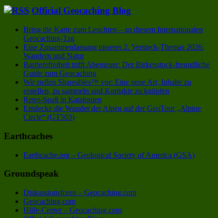
Official Geocaching Blog
Bring die Karte zum Leuchten – an diesem Internationalen
Geocaching-Tag
Eine Zusammenfassung unseres 2. Versteck-Themas 2026:
Wandern und Natur
Barrierefreiheit trifft Abenteuer: Der Birkenstock-freundliche
Guide zum Geocaching
Wir stellen Shareables™ vor: Eine neue Art, Inhalte zu
erstellen, zu sammeln und Kontakte zu knüpfen
Retro-Spaß in Katalonien
Entdecke die Wunder der Alpen auf der GeoTour „Alpine
Circle“ (GT503)
Earthcaches
Earthcache.org – Geological Society of America (GSA)
Groundspeak
Diskussionsforen – Geocaching.com
Geocaching.com
Hilfe-Center – Geocaching.com