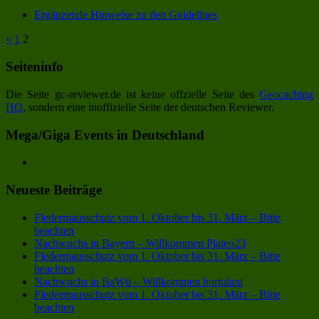
Ergänzende Hinweise zu den Guidelines
«
1
2
Seiteninfo
Die Seite gc-reviewer.de ist keine offzielle Seite des
Geocaching
HQ
, sondern eine inoffizielle Seite der deutschen Reviewer.
Mega/Giga Events in Deutschland
Neueste Beiträge
Fledermausschutz vom 1. Oktober bis 31. März – Bitte
beachten
Nachwuchs in Bayern – Willkommen Plateo23
Fledermausschutz vom 1. Oktober bis 31. März – Bitte
beachten
Nachwuchs in BaWü – Willkommen hortulani
Fledermausschutz vom 1. Oktober bis 31. März – Bitte
beachten