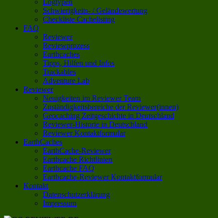
Logtypen
Schwierigkeits- / Geländewertung
Checkliste Cachelisting
FAQ
Reviewer
Reviewprozess
Earthcaches
Tipps, Hilfen und Infos
Trackables
Adventure Lab
Reviewer
Neuigkeiten im Reviewer Team
Zuständigkeitsbereiche der Reviewer(innen)
Geocaching Zeitgeschichte in Deutschland
Reviewer-Historie in Deutschland
Reviewer Kontaktformular
EarthCaches
EarthCache-Reviewer
Earthcache Richtlinien
Earthcache FAQ
Earthcache-Reviewer Kontaktformular
Kontakt
Datenschutzerklärung
Impressum