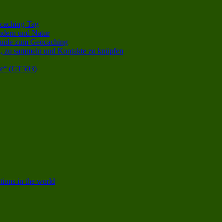
ocaching-Tag
ndern und Natur
e Guide zum Geocaching
len, zu sammeln und Kontakte zu knüpfen
le“ (GT503)
tions in the world