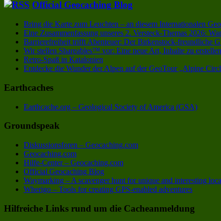
Official Geocaching Blog
Bring die Karte zum Leuchten – an diesem Internationalen Ge
Eine Zusammenfassung unseres 2. Versteck-Themas 2026: Wa
Barrierefreiheit trifft Abenteuer: Der Birkenstock-freundlich
Wir stellen Shareables™ vor: Eine neue Art, Inhalte zu erstel
Retro-Spaß in Katalonien
Entdecke die Wunder der Alpen auf der GeoTour „Alpine Circ
Earthcaches
Earthcache.org – Geological Society of America (GSA)
Groundspeak
Diskussionsforen – Geocaching.com
Geocaching.com
Hilfe-Center – Geocaching.com
Official Geocaching Blog
Waymarking – A scavenger hunt for unique and interesting loca
Wherigo – Tools for creating GPS-enabled adventures
Hilfreiche Links rund um die Cacheanmeldung