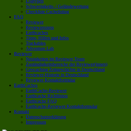
Logtypen
Schwierigkeits- / Geländewertung
Checkliste Cachelisting
FAQ
Reviewer
Reviewprozess
Earthcaches
Tipps, Hilfen und Infos
Trackables
Adventure Lab
Reviewer
Neuigkeiten im Reviewer Team
Zuständigkeitsbereiche der Reviewer(innen)
Geocaching Zeitgeschichte in Deutschland
Reviewer-Historie in Deutschland
Reviewer Kontaktformular
EarthCaches
EarthCache-Reviewer
Earthcache Richtlinien
Earthcache FAQ
Earthcache-Reviewer Kontaktformular
Kontakt
Datenschutzerklärung
Impressum