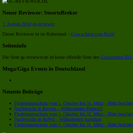
Neuer Reviewer: StoerteBreker
1. August 2010
gc-reviewer
Dieser Reviewer ist im Ruhestand –
Geocaching.com Profil
Seiteninfo
Die Seite gc-reviewer.de ist keine offzielle Seite des
Geocaching HQ
Mega/Giga Events in Deutschland
Neueste Beiträge
Fledermausschutz vom 1. Oktober bis 31. März – Bitte beachte
Nachwuchs in Bayern – Willkommen Plateo23
Fledermausschutz vom 1. Oktober bis 31. März – Bitte beachte
Nachwuchs in BaWü – Willkommen hortulani
Fledermausschutz vom 1. Oktober bis 31. März – Bitte beachte