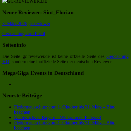
Neuer Reviewer: Sint_Florian
3. März 2026
gc-reviewer
Geocaching.com Profil
Seiteninfo
Die Seite gc-reviewer.de ist keine offzielle Seite des
Geocaching
HQ
, sondern eine inoffizielle Seite der deutschen Reviewer.
Mega/Giga Events in Deutschland
Neueste Beiträge
Fledermausschutz vom 1. Oktober bis 31. März – Bitte
beachten
Nachwuchs in Bayern – Willkommen Plateo23
Fledermausschutz vom 1. Oktober bis 31. März – Bitte
beachten