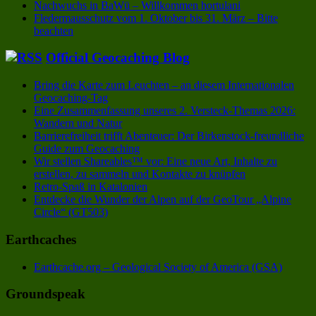
Nachwuchs in BaWü – Willkommen hortulani
Fledermausschutz vom 1. Oktober bis 31. März – Bitte
beachten
Official Geocaching Blog
Bring die Karte zum Leuchten – an diesem Internationalen
Geocaching-Tag
Eine Zusammenfassung unseres 2. Versteck-Themas 2026:
Wandern und Natur
Barrierefreiheit trifft Abenteuer: Der Birkenstock-freundliche
Guide zum Geocaching
Wir stellen Shareables™ vor: Eine neue Art, Inhalte zu
erstellen, zu sammeln und Kontakte zu knüpfen
Retro-Spaß in Katalonien
Entdecke die Wunder der Alpen auf der GeoTour „Alpine
Circle“ (GT503)
Earthcaches
Earthcache.org – Geological Society of America (GSA)
Groundspeak