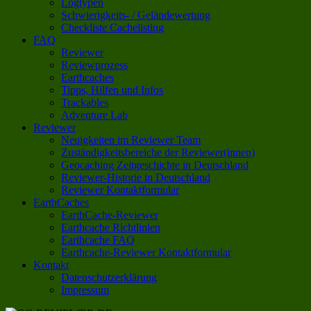
Logtypen
Schwierigkeits- / Geländewertung
Checkliste Cachelisting
FAQ
Reviewer
Reviewprozess
Earthcaches
Tipps, Hilfen und Infos
Trackables
Adventure Lab
Reviewer
Neuigkeiten im Reviewer Team
Zuständigkeitsbereiche der Reviewer(innen)
Geocaching Zeitgeschichte in Deutschland
Reviewer-Historie in Deutschland
Reviewer Kontaktformular
EarthCaches
EarthCache-Reviewer
Earthcache Richtlinien
Earthcache FAQ
Earthcache-Reviewer Kontaktformular
Kontakt
Datenschutzerklärung
Impressum