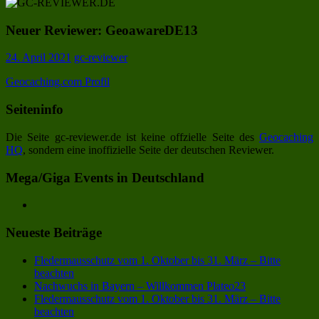
Neuer Reviewer: GeoawareDE13
24. April 2021
gc-reviewer
Geocaching.com Profil
Seiteninfo
Die Seite gc-reviewer.de ist keine offzielle Seite des
Geocaching
HQ
, sondern eine inoffizielle Seite der deutschen Reviewer.
Mega/Giga Events in Deutschland
Neueste Beiträge
Fledermausschutz vom 1. Oktober bis 31. März – Bitte
beachten
Nachwuchs in Bayern – Willkommen Plateo23
Fledermausschutz vom 1. Oktober bis 31. März – Bitte
beachten