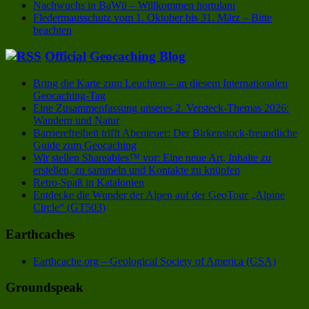
Nachwuchs in BaWü – Willkommen hortulani
Fledermausschutz vom 1. Oktober bis 31. März – Bitte
beachten
Official Geocaching Blog
Bring die Karte zum Leuchten – an diesem Internationalen
Geocaching-Tag
Eine Zusammenfassung unseres 2. Versteck-Themas 2026:
Wandern und Natur
Barrierefreiheit trifft Abenteuer: Der Birkenstock-freundliche
Guide zum Geocaching
Wir stellen Shareables™ vor: Eine neue Art, Inhalte zu
erstellen, zu sammeln und Kontakte zu knüpfen
Retro-Spaß in Katalonien
Entdecke die Wunder der Alpen auf der GeoTour „Alpine
Circle“ (GT503)
Earthcaches
Earthcache.org – Geological Society of America (GSA)
Groundspeak