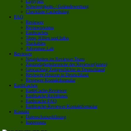
Logtypen
Schwierigkeits- / Geländewertung
Checkliste Cachelisting
FAQ
Reviewer
Reviewprozess
Earthcaches
Tipps, Hilfen und Infos
Trackables
Adventure Lab
Reviewer
Neuigkeiten im Reviewer Team
Zuständigkeitsbereiche der Reviewer(innen)
Geocaching Zeitgeschichte in Deutschland
Reviewer-Historie in Deutschland
Reviewer Kontaktformular
EarthCaches
EarthCache-Reviewer
Earthcache Richtlinien
Earthcache FAQ
Earthcache-Reviewer Kontaktformular
Kontakt
Datenschutzerklärung
Impressum